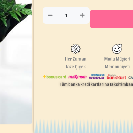
Her Zaman
Mutlu Müşteri
Taze Çiçek
Memnuniyeti
Tüm banka kredi kartlarına
taksit imkan