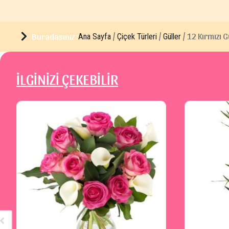
/
/
/ 12 Kırmızı G
Buradasınız :
Ana Sayfa
Çiçek Türleri
Güller
İLGİNİZİ ÇEKEBİLİR