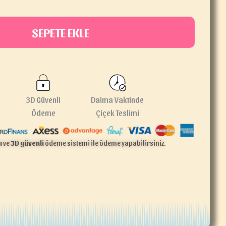
SEPETE EKLE
3D Güvenli
Daima Vaktinde
Ödeme
Çiçek Teslimi
ı
ve
3D güvenli
ödeme sistemi ile ödeme yapabilirsiniz.