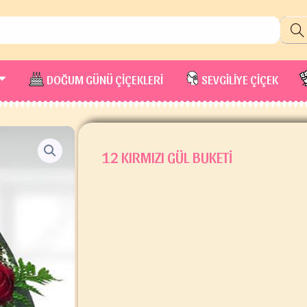
DOĞUM GÜNÜ ÇİÇEKLERİ
SEVGİLİYE ÇİÇEK
12 KIRMIZI GÜL BUKETI
12
Kırmızı
Gül
Buketi
adet