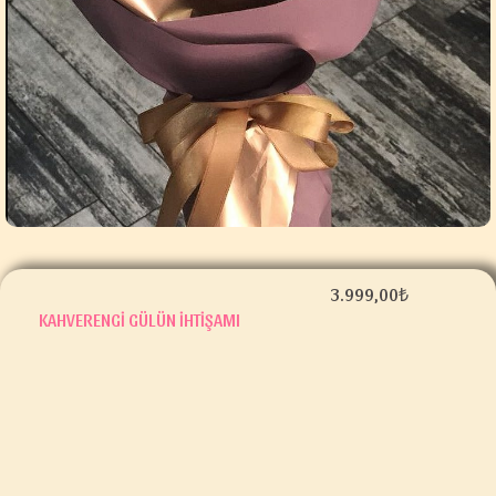
3.999,00
₺
KAHVERENGI GÜLÜN IHTIŞAMI
kahverengi
gülün
ihtişamı
adet