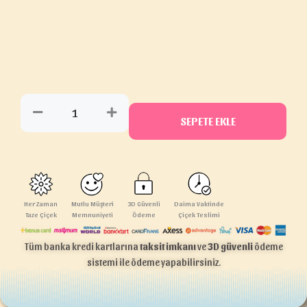
SEPETE EKLE
Her Zaman
Mutlu Müşteri
3D Güvenli
Daima Vaktinde
Taze Çiçek
Memnuniyeti
Ödeme
Çiçek Teslimi
Tüm banka kredi kartlarına
taksit imkanı
ve
3D güvenli
ödeme
sistemi ile ödeme yapabilirsiniz.