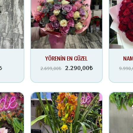
Orijinal
Şu
YÖRENİN EN GÜZEL
NAM
fiyat:
andaki
₺
2.290,00
₺
2.699,00
₺
9.990,
2.699,00₺.
fiyat:
2.290,00₺.