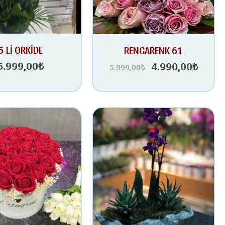
Orijinal
Şu
5 Lİ ORKİDE
RENGARENK 61
fiyat:
andak
6.999,00
₺
4.990,00
₺
5.999,00
₺
5.999,00₺.
fiyat:
4.990