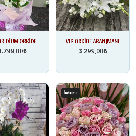
RİDİUM ORKİDE
VIP ORKİDE ARANJMANI
1.799,00
₺
3.299,00
₺
İndirimli