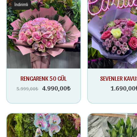
İndirimli
Orijinal
Şu
RENGARENK 50 GÜL
SEVENLER KAV
fiyat:
andaki
4.990,00
₺
1.690,00
5.999,00
₺
5.999,00₺.
fiyat:
4.990,00₺.