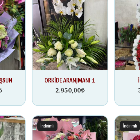
UŞSUN
ORKİDE ARANJMANI 1
₺
2.950,00
₺
İndirimli
İndirimli