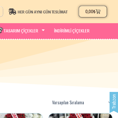
Cart
0,00
₺
HER GÜN AYNI GÜN TESLİMAT
TASARIM ÇİÇEKLER
İNDIRIMLI ÇIÇEKLER
Trabzon