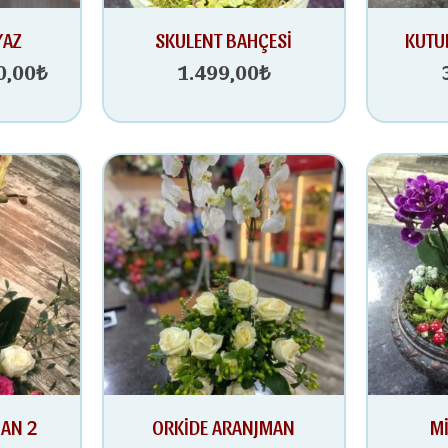
nal
Şu
YAZ
SKULENT BAHÇESİ
KUTU
andaki
0,00
₺
1.499,00
₺
0,00₺.
fiyat:
2.490,00₺.
MAN 2
ORKİDE ARANJMAN
Mİ