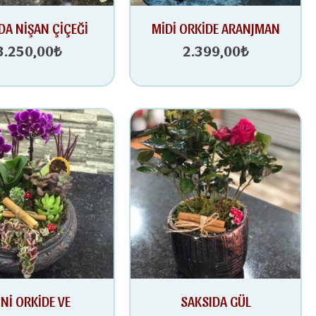
DA NİŞAN ÇİÇEĞİ
MİDİ ORKİDE ARANJMAN
3.250,00
₺
2.399,00
₺
Nİ ORKİDE VE
SAKSIDA GÜL