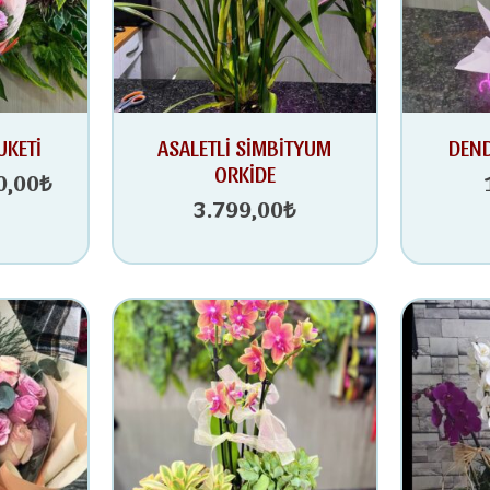
nal
Şu
UKETİ
ASALETLİ SİMBİTYUM
DEND
andaki
ORKİDE
0,00
₺
9,00₺.
fiyat:
3.799,00
₺
1.790,00₺.