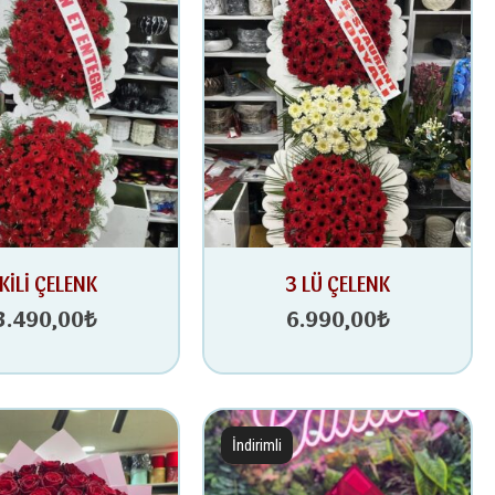
İKİLİ ÇELENK
3 LÜ ÇELENK
3.490,00
₺
6.990,00
₺
İndirimli