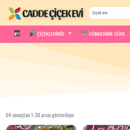
İçeriğe
CADDE ÇİÇEK EVİ
atla
ÇİÇEKLERİMİZ
GÖNDERİME GÖRE
64 sonuçtan 1-30 arası gösteriliyor