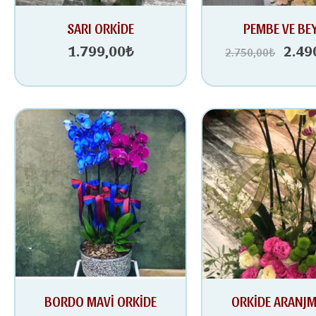
Oriji
SARI ORKİDE
PEMBE VE BE
fiyat:
1.799,00
₺
2.49
2.750,00
₺
2.75
BORDO MAVİ ORKİDE
ORKİDE ARANJ