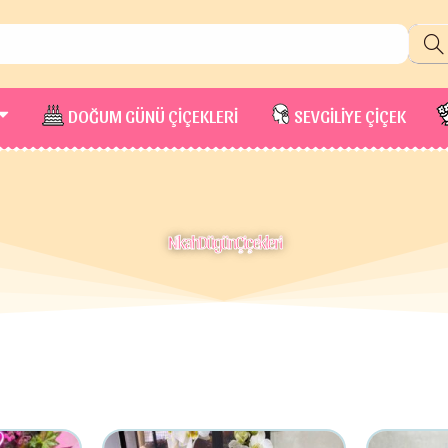
DOĞUM GÜNÜ ÇİÇEKLERİ
SEVGİLİYE ÇİÇEK
Nikah Dügün Çiçekleri