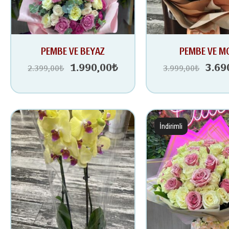
Orijinal
Şu
Oriji
PEMBE VE BEYAZ
PEMBE VE M
fiyat:
andaki
fiyat:
1.990,00
₺
3.69
2.399,00
₺
3.999,00
₺
2.399,00₺.
fiyat:
3.99
1.990,00₺.
İndirimli